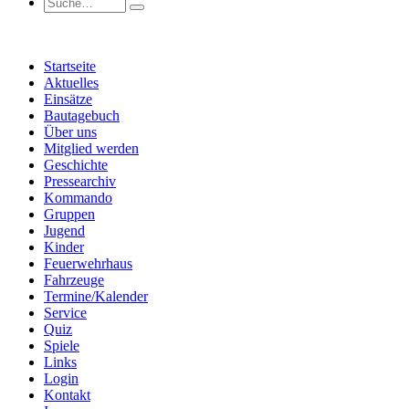
Startseite
Aktuelles
Einsätze
Bautagebuch
Über uns
Mitglied werden
Geschichte
Pressearchiv
Kommando
Gruppen
Jugend
Kinder
Feuerwehrhaus
Fahrzeuge
Termine/Kalender
Service
Quiz
Spiele
Links
Login
Kontakt