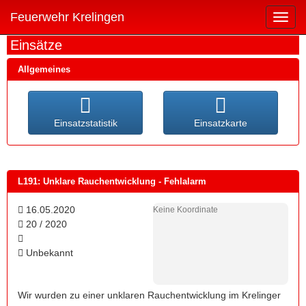
Feuerwehr Krelingen
Navig
aufkl
Einsätze
Allgemeines
Einsatzstatistik
Einsatzkarte
L191: Unklare Rauchentwicklung - Fehlalarm
16.05.2020
Keine Koordinate
20 / 2020
Unbekannt
Wir wurden zu einer unklaren Rauchentwicklung im Krelinger