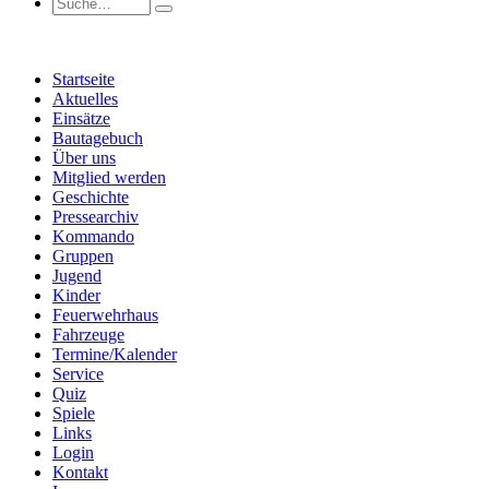
Startseite
Aktuelles
Einsätze
Bautagebuch
Über uns
Mitglied werden
Geschichte
Pressearchiv
Kommando
Gruppen
Jugend
Kinder
Feuerwehrhaus
Fahrzeuge
Termine/Kalender
Service
Quiz
Spiele
Links
Login
Kontakt